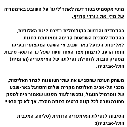
מוטי אקסמיט בטור דעה לאתר 'ליגה' על השובע באימפריה
של מיץ' את ג'ורדי קרויף.
ההפסדים והבושה הקולוסלית בזירת ליגת האלופות,
ההפסד לסגנית השואטת קדימה ומאותתת כוונות
לאליפות-הפועל באר-שבע, אי השקט המקצועי ובעיקר
חוסר הרעב לניצחון מצד האחד עשר שעל כר הדשא- סיבות
מספיק טובות לתחילת נפילתה של האימפריה (הרומית)
התל-אביבית.
משחק העונה שהפגיש את שתי הטוענות לכתר האליפות,
מכבי תל-אביב האלופה מקרית שלום והפועל באר-שבע
של ווסרמיל הנעול, נפגשו לעוד מפגש שאמור היה לספק
סחורה טובה לכל קונה כרטיס וצופה מהצד. אך לא כך הוא!!!
הסיבות לנפילת האימפריה הרומית (סליחה, המכבית
התל-אביבית):