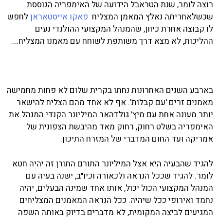
רוצה לומר, שנת הטראבל הידועה של האימפריה הגוססת
שכשלאחריתה נאלץ המאמן המצליח
פאקו אייסטאראן
לחפש
לו קבוצה אחרת כיוון, שהמנהל המקצועי ההולנדי נעים
ההליכות, לא מצא דרך משותפת לשוחח עם מאמנו המצליח….
בארבע השנים האחרונות נחתו בקרית שלום לא פחות מחמישה
מאמנים זרים 'עם קבלות'. אף לא אחד מהם הצליח להישאר
יותר מעונה אחת עם מיץ' גולדהאר המיליונר הקנדי המנהל את
האימפריה בשלט רחוק, רחוק מאד מהיבשת הצפונית של
אמריקה ועד החום המדברי של המזרח התיכון.
להגיד שהבעיה היא אצל המיליונר התורם התורן זה יהיה חטא
לומר. להגיד שככל הנראה ולכאורה וכיו"ב, ישנה בעיה עם
המנהל המקצועי הכול יכול, אותו אחד שמינה הבעלים, יהיה
נחמד ואירופי ככל שיהיה. ככל הנראה המאמנים המצליחים
המגיעים לביצה המקומית, לא מדברים בדיוק באותה השפה