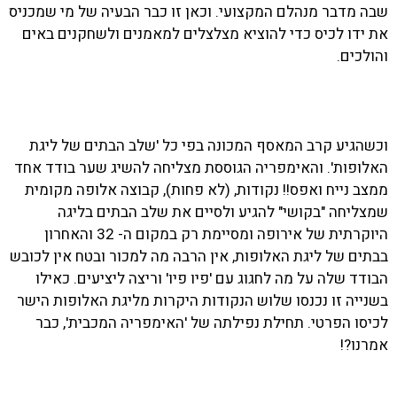
שבה מדבר מנהלם המקצועי. וכאן זו כבר הבעיה של מי שמכניס
את ידו לכיס כדי להוציא מצלצלים למאמנים ולשחקנים באים
והולכים.
וכשהגיע קרב המאסף המכונה בפי כל 'שלב הבתים של ליגת
האלופות'. והאימפריה הגוססת מצליחה להשיג שער בודד אחד
ממצב נייח ואפס!! נקודות, (לא פחות), קבוצה אלופה מקומית
שמצליחה "בקושי" להגיע ולסיים את שלב הבתים בליגה
היוקרתית של אירופה ומסיימת רק במקום ה- 32 והאחרון
בבתים של ליגת האלופות, אין הרבה מה למכור ובטח אין לכובש
הבודד שלה על מה לחגוג עם 'פיו פיו' וריצה ליציעים. כאילו
בשנייה זו נכנסו שלוש הנקודות היקרות מליגת האלופות הישר
לכיסו הפרטי. תחילת נפילתה של 'האימפריה המכבית', כבר
אמרנו?!