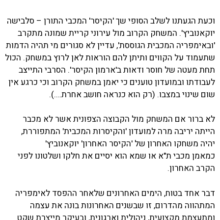
וכעת הגעתנו לשלב הסופי שך 'הקיסר' המכבי התורן – סלבישה
יוקאנוביץ'. המשחק הקרוב מול עירוני קריית שמונה מתקרב
'ובאימפריה המכבית הגוססת', עדיין לא סגורים מי תהיה הדמות
שתעמוד על הקווים ותיתן להם הוראות לאן לרוץ במשחק. הכול
תחת מעטה של חוסר ודאות ב'ארמון הקיסר'. הסרבי התייצב
לעבודתו ובמועדון טוענים כי יאמן במשחק הקרוב וכי כרגע אין
שום שינוי במצבו. (רק הוא כנראה חושב אחרת….).
לא ברור אם המשחק מול הקבוצה הצפונית אשר לא מכבר
הייתה יריבה מרה למועדון 'והקיסרות המכבית' המתפוררת,
יהיה משחקו האחרון של 'הקיסר האחרון' יוקאנוביץ'
כמאמן מכבי ת"א או שמא הוא יסיים את חלקו ושלטונו לפני
הקרב האחרון.
דבר אחד בטוח, הימים האחרונים שלאחר ההפסד לאימפריה
המתהווה מהדרום, זו שבשנים האחרונות בונה את עצמה
ומתעצמת מקצועית, ניהולית וארגונית, ובעיקר מייצרת שקט