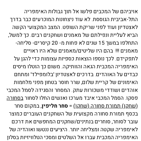
אויביהם של המכבים פלשו אל תוך גבולות האימפריה
התל-אביבית הגוססת. לא עוד ניצחונות המוכרעים כבר בדרך
לאצטדיון ועוד לפני שריקת השופט. המצב המקצועי הקשה
הביא לעליית ונפילתם של מאמנים ושחקנים רבים. כך למשל,
התחלפו במשך 15 שנים לא פחות מ- 20 קיסרים- סליחה-
מאמנים !!! בהם היו שליטים/מאמנים שלא היו ראויים
לתפקידם. לכך נוספו הוצאות כספיות עצומות כדי להגן על
האימפריה המכבית הגאה והוותיקה. משום כך הוטלו מיסים
כבדים על האוהדים. בדרכים לאצטדיון 'בלומפילד' ומתחם
האימונים של קריית שלום, שרר חוסר בטחון מפני מלחמות
אוהדים ושודדי משכורות עתק. המסחר והסגידה לסמל המכבי
פסקו. הסמל המכבי איבד מערכו ואנשים החלו לסחור
בסחורה
(שחקן) תמורת סחורה (שחקן)
=
סחר חליפין
, במקום סחר
בכסף תמורת סחורה מקצועית של השחקנים העוברים כמוצר
עובר לסוחר, סוחרים בנתינים/שחקנים המחפשים את דרכם
לאימפריה שקטה ומצליחה יותר. היציעים ננטשו ואוהדיה של
האימפריה המכבית עברו אל השלטים ומסכי הטלוויזיות בסלון