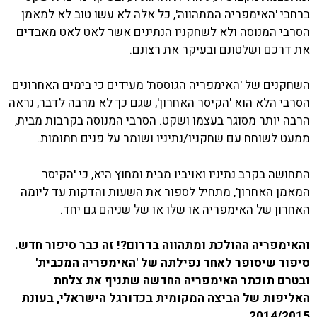
ברחבי 'האימפריה המתהווה', כל אלה לא עשו טוב לא למאמן
הסרבי המנוסה ולא לשחקניו הנתינים אשר לאט לאט מאבדים
את דרכם ושלטונם ובעיקר את רצונם.
השחקנים של 'האימפריה הגוססת' מעידים כי בימים האחרונים
הסרבי הלא הוא 'הקיסר האחרון', שגם כך לא מרבה לדבר, נראה
הרבה יותר מסוגר בעצמו ושקט. הסרבי המנוסה בקרבות מבית,
ממעט לשוחח עם שחקניו/נתיניו ושומר על פנים חתומות.
התחושה בקרב נתיניו ואויביו מבית ומחוץ היא, כי 'הקיסר
המאמן האחרון', מתחיל לספור את השעות והדקות עד ליומה
האחרון של האימפריה או שלו או של שניהם גם יחד.
והאימפריה ההולכת ומתהווה בדרום?! זה כבר סיפור חדש.
סיפור שיסופר לאחר נפילתה של 'האימפריה המכבית'
ובטרם תוכתר האימפריה החדשה שתניף את צלחת
האליפות של הביצה המקומית בכדורגל הישראלי, בעונת
2014/2015 .