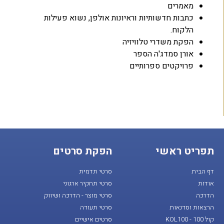
מאמרים
כתבות חדשותיות וראיונות אולפן, נשוא פעילות
הלקוח.
הפקת משדרי טלוויזיה
אורן סמדג'ה הספר
פרויקטים ספרותיים
תפריט ראשי
הפקת סרטים
דף הבית
סרטי תדמית
אודות
סרטי תחקיר ארגוני
הדרכה
סרטי מוצר - הדרכה ושיווק
הרצאות וסדנאות
סרטי תעודה
קול 100 - KOL100
סרטים אישיים