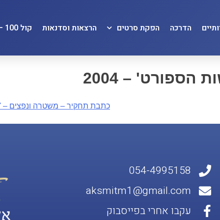
תיים
הדרכה
הפקת סרטים
הרצאות וסדנאות
קול 100 – KOL100
הספורט' – 2004
כתבת תחקיר – משטרה ונפצים – 'חדש
054-4995158
aksmitm1@gmail.com
עקבו אחרי בפייסבוק