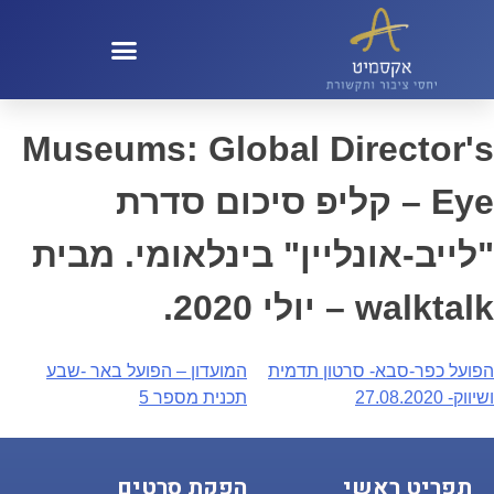
קול 100 – KOL100
Museums: Global Director's
Eye – קליפ סיכום סדרת
"לייב-אונליין" בינלאומי. מבית
walktalk – יולי 2020.
הפועל כפר-סבא- סרטון תדמית
המועדון – הפועל באר -שבע
ושיווק- 27.08.2020
תכנית מספר 5
תפריט ראשי
הפקת סרטים