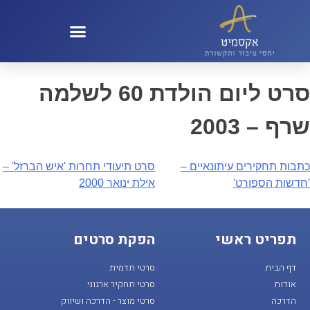
קול 100 – KOL100
סרט ליום הולדת 60 לשלמה
שרף – 2003
כתבות תחקירים עיתונאיים –
סרט תיעודי תחרות 'איש הברזל' –
'חדשות הספורט'
אילת ינואר 2000
תפריט ראשי
הפקת סרטים
דף הבית
סרטי תדמית
אודות
סרטי תחקיר ארגוני
הדרכה
סרטי מוצר - הדרכה ושיווק